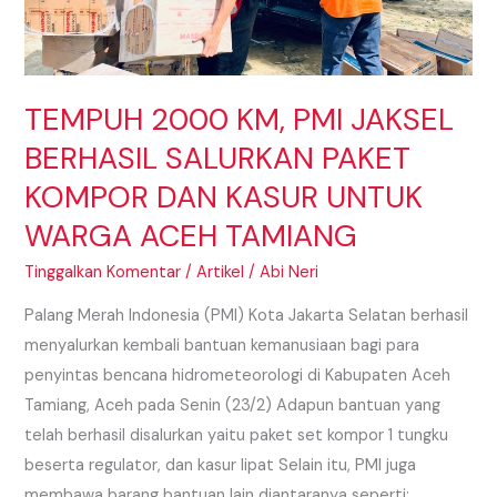
DAN
KASUR
UNTUK
TEMPUH 2000 KM, PMI JAKSEL
WARGA
ACEH
BERHASIL SALURKAN PAKET
TAMIANG
KOMPOR DAN KASUR UNTUK
WARGA ACEH TAMIANG
Tinggalkan Komentar
/
Artikel
/
Abi Neri
Palang Merah Indonesia (PMI) Kota Jakarta Selatan berhasil
menyalurkan kembali bantuan kemanusiaan bagi para
penyintas bencana hidrometeorologi di Kabupaten Aceh
Tamiang, Aceh pada Senin (23/2) Adapun bantuan yang
telah berhasil disalurkan yaitu paket set kompor 1 tungku
beserta regulator, dan kasur lipat Selain itu, PMI juga
membawa barang bantuan lain diantaranya seperti: