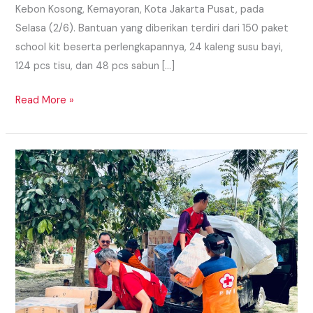
Kebon Kosong, Kemayoran, Kota Jakarta Pusat, pada
Selasa (2/6). Bantuan yang diberikan terdiri dari 150 paket
school kit beserta perlengkapannya, 24 kaleng susu bayi,
124 pcs tisu, dan 48 pcs sabun […]
Read More »
TEMPUH
2000
KM,
PMI
JAKSEL
BERHASIL
SALURKAN
PAKET
KOMPOR